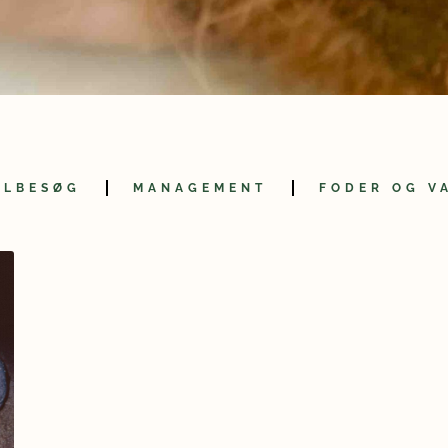
m
OLBESØG
MANAGEMENT
FODER OG V
Side
Side