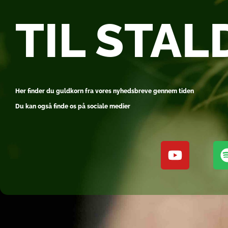
TIL STA
Her finder du guldkorn fra vores nyhedsbreve gennem tiden
Du kan også finde os på sociale medier
Y
o
u
t
u
b
e