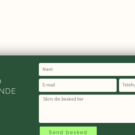
Name
D
Email
Telefon
ENDE
Message
Send besked