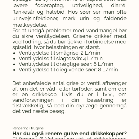
lavere foderoptag, utrivelighed, diarré,
flankesår og halebid. Hos søer ser man ofte
urinvejsinfektioner, mørk urin og faldende
mælkeydelse.
For at undgå problemer med vandmangel bør
du sikre ventilydelsen. Grisene drikker mest
ved fodring, så du bør tjekke i forbindelse med
spisetid, hvor belastningen er størst.
Ventilydelse til smågrise: 2 L/min
Ventilydelse til slagtesvin: 4 L/min
Ventilydelse til drægtige søer: 6 L/min
Ventilydelse til diegivende søer: 8 L/min
Det anbefalede antal grise pr ventil afhænger
af, om det er våd- eller tørfoder, samt om der
er en drikkekop. Hvis du er i tvivl, om
vandforsyningen i din besætning er
tilstrækkelig, så bed din dyrlæge gennemgå
det ved næste besøg.
Rengøring i trugene
Har du også renere gulve end drikkekopper?
Et forsøg i Ø-Vet regi har vist, at drikkekopper,