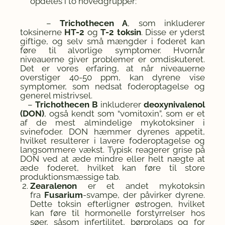
opdeles i to hovedgrupper:
–
Trichothecen A
, som inkluderer
toksinerne
HT-2
og
T-2 toksin
. Disse er yderst
giftige, og selv små mængder i foderet kan
føre til alvorlige symptomer. Hvornår
niveauerne giver problemer er omdiskuteret.
Det er vores erfaring, at når niveauerne
overstiger 40-50 ppm, kan dyrene vise
symptomer, som nedsat foderoptagelse og
generel mistrivsel.
–
Trichothecen B
inkluderer
deoxynivalenol
(DON)
, også kendt som “vomitoxin”, som er et
af de mest almindelige mykotoksiner i
svinefoder. DON hæmmer dyrenes appetit,
hvilket resulterer i lavere foderoptagelse og
langsommere vækst. Typisk reagerer grise på
DON ved at æde mindre eller helt nægte at
æde foderet, hvilket kan føre til store
produktionsmæssige tab.
Zearalenon
er et andet mykotoksin
fra
Fusarium
-svampe, der påvirker dyrene.
Dette toksin efterligner østrogen, hvilket
kan føre til hormonelle forstyrrelser hos
søer, såsom infertilitet, børprolaps og for