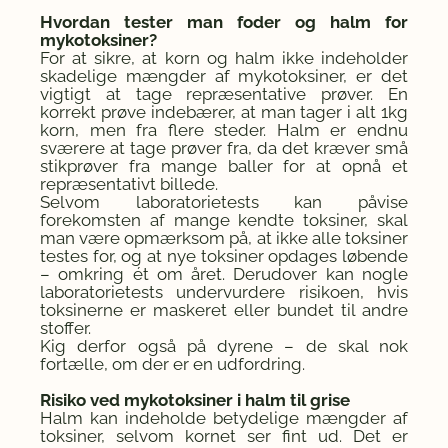
Hvordan tester man foder og halm for
mykotoksiner?
For at sikre, at korn og halm ikke indeholder
skadelige mængder af mykotoksiner, er det
vigtigt at tage repræsentative prøver. En
korrekt prøve indebærer, at man tager i alt 1kg
korn, men fra flere steder. Halm er endnu
sværere at tage prøver fra, da det kræver små
stikprøver fra mange baller for at opnå et
repræsentativt billede.
Selvom laboratorietests kan påvise
forekomsten af mange kendte toksiner, skal
man være opmærksom på, at ikke alle toksiner
testes for, og at nye toksiner opdages løbende
– omkring ét om året. Derudover kan nogle
laboratorietests undervurdere risikoen, hvis
toksinerne er maskeret eller bundet til andre
stoffer.
Kig derfor også på dyrene – de skal nok
fortælle, om der er en udfordring.
Risiko ved mykotoksiner i halm til grise
Halm kan indeholde betydelige mængder af
toksiner, selvom kornet ser fint ud. Det er