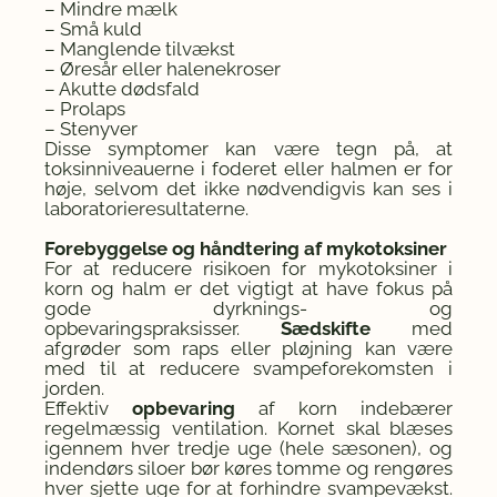
– Mindre mælk
– Små kuld
– Manglende tilvækst
– Øresår eller halenekroser
– Akutte dødsfald
– Prolaps
– Stenyver
Disse symptomer kan være tegn på, at
toksinniveauerne i foderet eller halmen er for
høje, selvom det ikke nødvendigvis kan ses i
laboratorieresultaterne.
Forebyggelse og håndtering af mykotoksiner
For at reducere risikoen for mykotoksiner i
korn og halm er det vigtigt at have fokus på
gode dyrknings- og
opbevaringspraksisser.
Sædskifte
med
afgrøder som raps eller pløjning kan være
med til at reducere svampeforekomsten i
jorden.
Effektiv
opbevaring
af korn indebærer
regelmæssig ventilation. Kornet skal blæses
igennem hver tredje uge (hele sæsonen), og
indendørs siloer bør køres tomme og rengøres
hver sjette uge for at forhindre svampevækst.