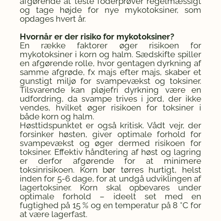
afgørende at teste foderprøver regelmæssigt
og tage højde for nye mykotoksiner, som
opdages hvert år.
Hvornår er der risiko for mykotoksiner?
En række faktorer øger risikoen for
mykotoksiner i korn og halm. Sædskifte spiller
en afgørende rolle, hvor gentagen dyrkning af
samme afgrøde, fx majs efter majs, skaber et
gunstigt miljø for svampevækst og toksiner.
Tilsvarende kan pløjefri dyrkning være en
udfordring, da svampe trives i jord, der ikke
vendes, hvilket øger risikoen for toksiner i
både korn og halm.
Høsttidspunktet er også kritisk. Vådt vejr, der
forsinker høsten, giver optimale forhold for
svampevækst og øger dermed risikoen for
toksiner. Effektiv håndtering af høst og lagring
er derfor afgørende for at minimere
toksinrisikoen. Korn bør tørres hurtigt, helst
inden for 5-6 dage, for at undgå udviklingen af
lagertoksiner. Korn skal opbevares under
optimale forhold – ideelt set med en
fugtighed på 15 % og en temperatur på 8 °C for
at være lagerfast.