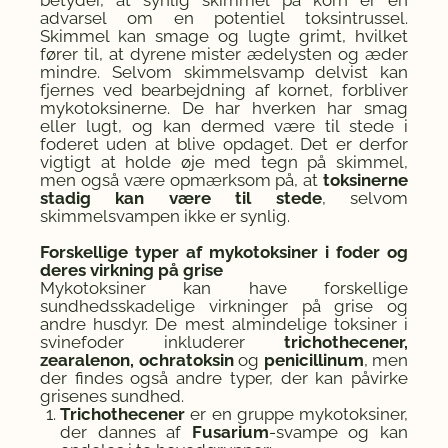
betyder, at synlig skimmel på korn er en
advarsel om en potentiel toksintrussel.
Skimmel kan smage og lugte grimt, hvilket
fører til, at dyrene mister ædelysten og æder
mindre. Selvom skimmelsvamp delvist kan
fjernes ved bearbejdning af kornet, forbliver
mykotoksinerne. De har hverken har smag
eller lugt, og kan dermed være til stede i
foderet uden at blive opdaget. Det er derfor
vigtigt at holde øje med tegn på skimmel,
men også være opmærksom på, at
toksinerne
stadig kan være til stede
, selvom
skimmelsvampen ikke er synlig.
Forskellige typer af mykotoksiner i foder og
deres virkning på grise
Mykotoksiner kan have forskellige
sundhedsskadelige virkninger på grise og
andre husdyr. De mest almindelige toksiner i
svinefoder inkluderer
trichothecener,
zearalenon, ochratoksin
og
penicillinum
, men
der findes også andre typer, der kan påvirke
grisenes sundhed.
Trichothecener
er en gruppe mykotoksiner,
der dannes af
Fusarium
-svampe og kan