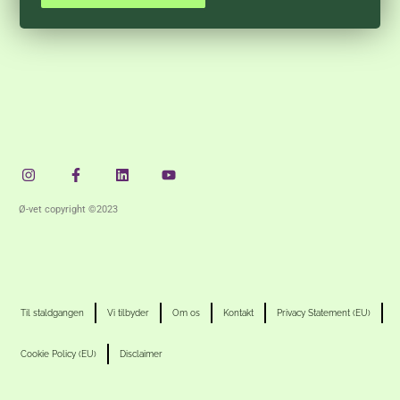
Instagram
Facebook-
Linkedin
Youtube
f
Ø-vet copyright ©2023
Til staldgangen
Vi tilbyder
Om os
Kontakt
Privacy Statement (EU)
Cookie Policy (EU)
Disclaimer