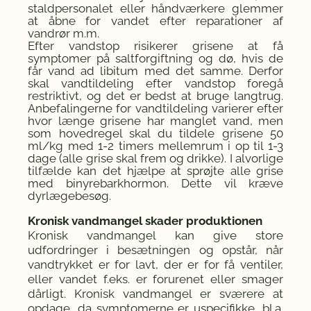
staldpersonalet eller håndværkere glemmer
at åbne for vandet efter reparationer af
vandrør m.m.
Efter vandstop risikerer grisene at få
symptomer på saltforgiftning og dø, hvis de
får vand ad libitum med det samme. Derfor
skal vandtildeling efter vandstop foregå
restriktivt, og det er bedst at bruge langtrug.
Anbefalingerne for vandtildeling varierer efter
hvor længe grisene har manglet vand, men
som hovedregel skal du tildele grisene 50
ml/kg med 1-2 timers mellemrum i op til 1-3
dage (alle grise skal frem og drikke). I alvorlige
tilfælde kan det hjælpe at sprøjte alle grise
med binyrebarkhormon. Dette vil kræve
dyrlægebesøg.
Kronisk vandmangel skader produktionen
Kronisk vandmangel kan give store
udfordringer i besætningen og opstår, når
vandtrykket er for lavt, der er for få ventiler,
eller vandet f.eks. er forurenet eller smager
dårligt. Kronisk vandmangel er sværere at
opdage, da symptomerne er uspecifikke, bl.a.