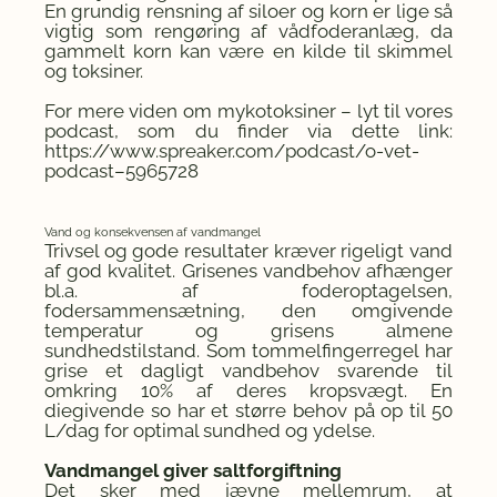
En grundig rensning af siloer og korn er lige så
vigtig som rengøring af vådfoderanlæg, da
gammelt korn kan være en kilde til skimmel
og toksiner.
For mere viden om mykotoksiner – lyt til vores
podcast, som du finder via dette link:
https://www.spreaker.com/podcast/o-vet-
podcast–5965728
Vand og konsekvensen af vandmangel
Trivsel og gode resultater kræver rigeligt vand
af god kvalitet. Grisenes vandbehov afhænger
bl.a. af foderoptagelsen,
fodersammensætning, den omgivende
temperatur og grisens almene
sundhedstilstand. Som tommelfingerregel har
grise et dagligt vandbehov svarende til
omkring 10% af deres kropsvægt. En
diegivende so har et større behov på op til 50
L/dag for optimal sundhed og ydelse.
Vandmangel giver saltforgiftning
Det sker med jævne mellemrum, at