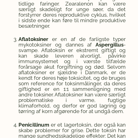
tidlige faringer. Zearalenon kan være
særligt skadeligt for unge søer, da det
forstyrrer deres reproduktive cyklus, hvilket
i sidste ende kan føre til mindre produktive
besætninger.
Aflatoksiner
er en af de farligste typer
mykotoksiner og dannes af
Aspergillus
-
svampe. Aflatoksin er ekstremt giftigt og
kan skade leveren alvorligt, påvirke
immunsystemet og i værste tilfælde
forårsage akut forgiftning og død. Selvom
aflatoksiner er sjældne i Danmark, er de
kendt for deres høje toksicitet, og de bruges
som reference for toksinmålinger, da deres
giftighed er en 1:1 sammenligning med
andre toksiner. Aflatoksiner kan være særligt
problematiske i varme, fugtige
klimaforhold, og derfor er god lagring og
tørring af korn afgørende for at undgå dem.
Penicillinum
er et lagertoksin, der også kan
skabe problemer for grise. Dette toksin har
mange sundhedsskadelige effekter: Det kan