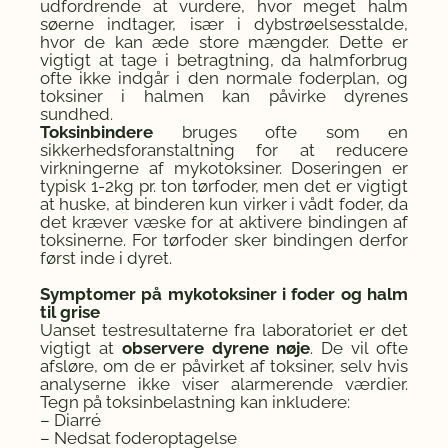
udfordrende at vurdere, hvor meget halm
søerne indtager, især i dybstrøelsesstalde,
hvor de kan æde store mængder. Dette er
vigtigt at tage i betragtning, da halmforbrug
ofte ikke indgår i den normale foderplan, og
toksiner i halmen kan påvirke dyrenes
sundhed.
Toksinbindere
bruges ofte som en
sikkerhedsforanstaltning for at reducere
virkningerne af mykotoksiner. Doseringen er
typisk 1-2kg pr. ton tørfoder, men det er vigtigt
at huske, at binderen kun virker i vådt foder, da
det kræver væske for at aktivere bindingen af
toksinerne. For tørfoder sker bindingen derfor
først inde i dyret.
Symptomer på mykotoksiner i foder og halm
til grise
Uanset testresultaterne fra laboratoriet er det
vigtigt at
observere dyrene nøje
. De vil ofte
afsløre, om de er påvirket af toksiner, selv hvis
analyserne ikke viser alarmerende værdier.
Tegn på toksinbelastning kan inkludere:
– Diarré
– Nedsat foderoptagelse