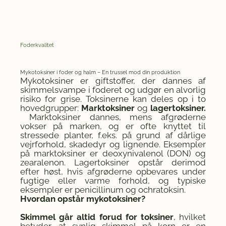
Foderkvalitet
Mykotoksiner i foder og halm – En trussel mod din produktion
Mykotoksiner er giftstoffer, der dannes af
skimmelsvampe i foderet og udgør en alvorlig
risiko for grise. Toksinerne kan deles op i to
hovedgrupper:
Marktoksiner
og
lagertoksiner.
Marktoksiner dannes, mens afgrøderne
vokser på marken, og er ofte knyttet til
stressede planter, f.eks. på grund af dårlige
vejrforhold, skadedyr og lignende. Eksempler
på marktoksiner er deoxynivalenol (DON) og
zearalenon. Lagertoksiner opstår derimod
efter høst, hvis afgrøderne opbevares under
fugtige eller varme forhold, og typiske
eksempler er penicillinum og ochratoksin.
Hvordan opstår mykotoksiner?
Skimmel går altid forud for toksiner
, hvilket