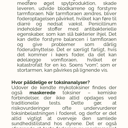
medføre øget spytproduktion, skade
leveren, udvide blodkarrene og forstyrre
tarmfloraen. Når tarmfloraen ændres, bliver
foderoptagelsen påvirket, hvilket kan føre til
diarré og nedsat vækst. Penicillinum
indeholder stoffer med antibakterielle
egenskaber, som kan slå bakterier ihjel. Det
kan dette forstyrre balancen i tarmfloraen
og give problemer som dårlig
foderudnyttelse. Det er særligt farligt, hvis
det kommer i køers foder, da det kan
ødelægge vomfloraen, hvilket er
katastrofalt for en ko. Soens “vom”, som er
stortarmen, kan påvirkes på lignende vis.
Hvor pålidelige er toksinanalyser?
Udover de kendte mykotoksiner findes der
også
maskerede
toksiner – kemiske
forbindelser, der ikke altid opdages ved
traditionelle tests. Dette gør, at
risikovurderinger ofte undervurderer
toksinbelastningen i foderet, og derfor er det
altid vigtigt at overveje den samlede
sundhedstilstand hos dyrene. Det er også